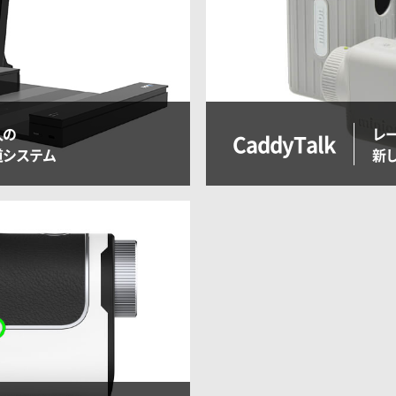
人の
レ
CaddyTalk
道システム
新